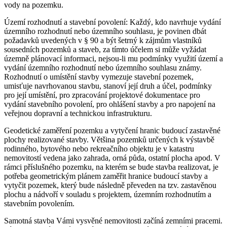
vody na pozemku.
Území rozhodnutí a stavební povolení: Každý, kdo navrhuje vydání
územního rozhodnutí nebo územního souhlasu, je povinen dbát
požadavků uvedených v § 90 a být šetrný k zájmům vlastníků
sousedních pozemků a staveb, za tímto účelem si může vyžádat
územně plánovací informaci, nejsou-li mu podmínky využití území a
vydání územního rozhodnutí nebo územního souhlasu známy.
Rozhodnutí o umístění stavby vymezuje stavební pozemek,
umisťuje navrhovanou stavbu, stanoví její druh a účel, podmínky
pro její umístění, pro zpracování projektové dokumentace pro
vydání stavebního povolení, pro ohlášení stavby a pro napojení na
veřejnou dopravní a technickou infrastrukturu.
Geodetické zaměření pozemku a vytyčení hranic budoucí zastavěné
plochy realizované stavby. Většina pozemků určených k výstavbě
rodinného, bytového nebo rekreačního objektu je v katastru
nemovitostí vedena jako zahrada, orná půda, ostatní plocha apod. V
rámci příslušného pozemku, na kterém se bude stavba realizovat, je
potřeba geometrickým plánem zaměřit hranice budoucí stavby a
vytyčit pozemek, který bude následně převeden na tzv. zastavěnou
plochu a nádvoří v souladu s projektem, územním rozhodnutím a
stavebním povolením.
Samotná stavba Vámi vysvěné nemovitosti začíná zemními pracemi.