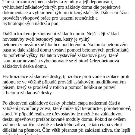
Tím se rozumí zejména skrývka zeminy a její deponování,
vyhloubení základových rýh pro základy domu dle projektové
dokumentace a vyhloubení rýh pro inženýrské sítě. Dále se můžou
provádět výkopové práce pro usazení retenčních a
technologických nádrží a pod.
Dalším krokem je zhotovení základů domu. Nejčastěji základ
novostavby tvoří betonový pas, který je vylitý
betonem v nezámrzné hloubce pod terénem. Na tomto betonovém
pasu se dále základ domu vystaví pomocí betonových prefabrikátů
do potřebné výšky. Na takto vystavěné základové pasy, které
jsou proarmované a vybetonované se zhotoví železobetonová
základová deska domu.
Hydroizolace základové desky, tj. izolace proti vodě a izolace proti
radonu se ve většině případů provádí asfaltovým modifikovaným
pásem, který se prodává v rolích a pomocí hořáku se přitaví
k betonu základové desky.
Po zhotovení základové desky přichází etapa nadzemní části a
založení první řady zdiva, které může být keramické, pórobetonové,
apod. V případě realizace dřevostavby je možné na základovou
desku upevňovat prefabrikované moduly domu. Pokud se ovšem
vrátíme k tradiční stavbě z klasického zdiva, je tato etapa velmi
důležitá na přesnost. Čím větší přesnost při založení zdiva, tím lepší