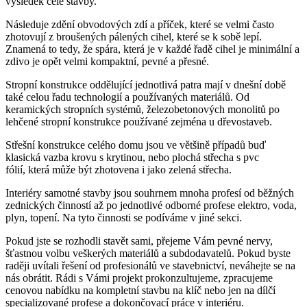
výsledek celé stavby.
Následuje zdění obvodových zdí a příček, které se velmi často
zhotovují z broušených pálených cihel, které se k sobě lepí.
Znamená to tedy, že spára, která je v každé řadě cihel je minimální a
zdivo je opět velmi kompaktní, pevné a přesné.
Stropní konstrukce oddělující jednotlivá patra mají v dnešní době
také celou řadu technologií a používaných materiálů. Od
keramických stropních systémů, železobetonových monolitů po
lehčené stropní konstrukce používané zejména u dřevostaveb.
Střešní konstrukce celého domu jsou ve většině případů buď
klasická vazba krovu s krytinou, nebo plochá střecha s pvc
fólií, která může být zhotovena i jako zelená střecha.
Interiéry samotné stavby jsou souhrnem mnoha profesí od běžných
zednických činností až po jednotlivé odborné profese elektro, voda,
plyn, topení. Na tyto činnosti se podíváme v jiné sekci.
Pokud jste se rozhodli stavět sami, přejeme Vám pevné nervy,
šťastnou volbu veškerých materiálů a subdodavatelů. Pokud byste
raději uvítali řešení od profesionálů ve stavebnictví, neváhejte se na
nás obrátit. Rádi s Vámi projekt prokonzultujeme, zpracujeme
cenovou nabídku na kompletní stavbu na klíč nebo jen na dílčí
specializované profese a dokončovací práce v interiéru.