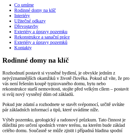
Co umíme
Rodinné domy na klíč
Interiéry
Užitečné odkazy
Dřevostavby
Exteriéry a úpravy pozemku
Rekonstrukce a sanační práce
Exteriéry a úpravy pozemků
Kontakty
Rodinné domy na klíč
Rozhodnutí postavit si vysněné bydlení, je obvykle jedním z
nejvýznamnějších okamžiků v životě člověka. Pokud už víte, že pro
vás není řešením koupě typizovaného domu, bytu nebo
rekonstrukce starší nemovitosti, stojíte před velkým cílem – postavit
si svůj nový vysněný dům od základů.
Pokud jste zdatní a rozhodnete se stavět svépomocí, určitě uvítáte
pár základních informací a tipů, které uvádíme níže.
Výběr pozemku, geologický a radonový průzkum. Tato činnost je
důležitá pro určení spodních vrstev terénu, na kterém bude základ
celého domu. Současně se může zjistit i případná hladina spodní