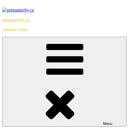
Přejít
k
obsahu
primastavby.cz
webu
stavební firma
Menu