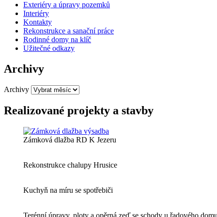
Exteriéry a úpravy pozemků
Interiéry
Kontakty
Rekonstrukce a sanační práce
Rodinné domy na klíč
Užitečné odkazy
Archivy
Archivy
Realizované projekty a stavby
Zámková dlažba RD K Jezeru
Rekonstrukce chalupy Hrusice
Kuchyň na míru se spotřebiči
Terénní úpravy, ploty a opěrná zeď se schody u řadového dom