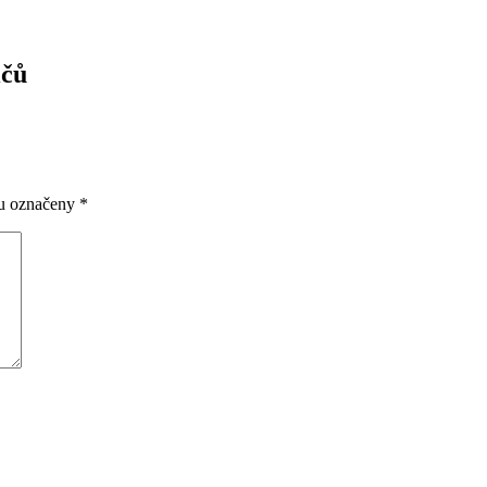
ičů
ou označeny
*