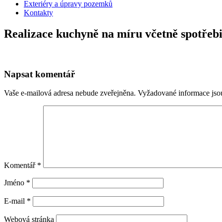
Exteriéry a úpravy pozemků
Kontakty
Realizace kuchyně na míru včetně spotřeb
Napsat komentář
Vaše e-mailová adresa nebude zveřejněna.
Vyžadované informace js
Komentář
*
Jméno
*
E-mail
*
Webová stránka