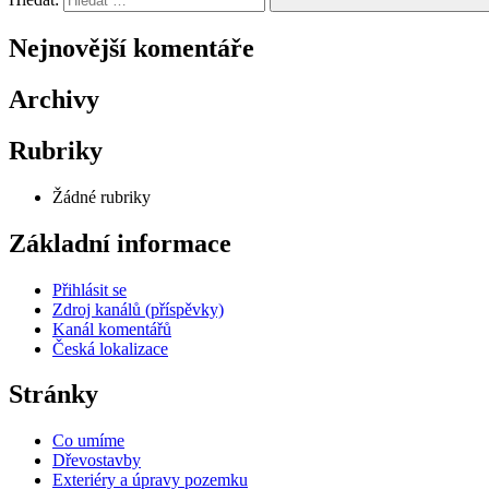
Nejnovější komentáře
Archivy
Rubriky
Žádné rubriky
Základní informace
Přihlásit se
Zdroj kanálů (příspěvky)
Kanál komentářů
Česká lokalizace
Stránky
Co umíme
Dřevostavby
Exteriéry a úpravy pozemku